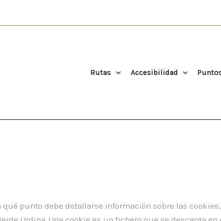
Rutas
Accesibilidad
Puntos
ta qué punto debe detallarse información sobre las cookies
 Berde Urdina. Una cookie es un fichero que se descarga en