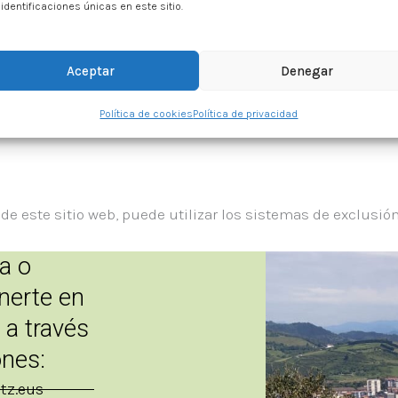
 identificaciones únicas en este sitio.
taladas en su equipo mediante la configuración de las opc
Aceptar
Denegar
er
.
Política de cookies
Política de privacidad
s de este sitio web, puede utilizar los sistemas de exclusi
da o
nerte en
 a través
ones:
tz.eus