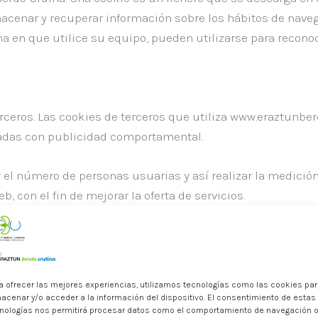
macenar y recuperar información sobre los hábitos de nave
 en que utilice su equipo, pueden utilizarse para reconoc
erceros. Las cookies de terceros que utiliza www.eraztunbe
onadas con publicidad comportamental.
l número de personas usuarias y así realizar la medición y 
, con el fin de mejorar la oferta de servicios.
quipo de la persona usuaria desde un equipo o dominio gest
incluidas en el ámbito de aplicación del artículo 22.2 de la
o para su utilización.
a ofrecer las mejores experiencias, utilizamos tecnologías como las cookies pa
acenar y/o acceder a la información del dispositivo. El consentimiento de estas
nologías nos permitirá procesar datos como el comportamiento de navegación 
as cookies