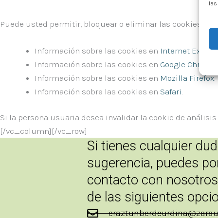
las
Puede usted permitir, bloquear o eliminar las cookies ins
Información sobre las cookies en
Internet Explor
Información sobre las cookies en
Google Chrome
.
Información sobre las cookies en
Mozilla Firefox
.
Información sobre las cookies en
Safari
.
Si la persona usuaria desea invalidar la cookie de análisi
[/vc_column][/vc_row]
Si tienes cualquier du
sugerencia, puedes po
contacto con nosotros
de las siguientes opci
eraztunberdeurdina@zarau