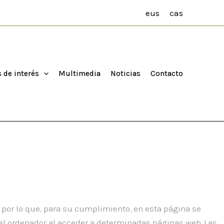
eus
cas
 de interés
Multimedia
Noticias
Contacto
, por lo que, para su cumplimiento, en esta página se
 el ordenador al acceder a determinadas páginas web. Las