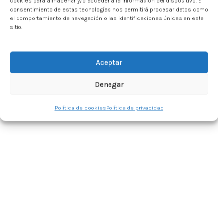
cookies para almacenar y/o acceder a la información del dispositivo. El
consentimiento de estas tecnologías nos permitirá procesar datos como
el comportamiento de navegación o las identificaciones únicas en este
sitio.
Aceptar
Las y los txikis de 4-5 años han descubierto bonitos
Denegar
tesoros en la zona Higerain-Hiruerreketa del Anillo
Verde Azul
Política de cookies
Política de privacidad
???️??????