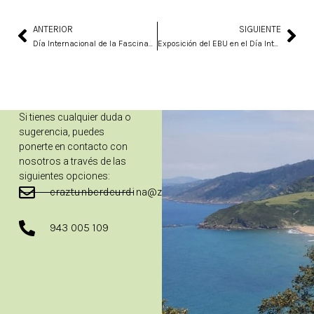
ANTERIOR
SIGUIENTE
Ant
Sig
Día Internacional de la Fascinación por las Plantas
Exposición del EBU en el Día Internacional del Medio Ambiente
Si tienes cualquier duda o
sugerencia, puedes
ponerte en contacto con
nosotros a través de las
siguientes opciones:
eraztunberdeurdina@zarautz.eus
943 005 109