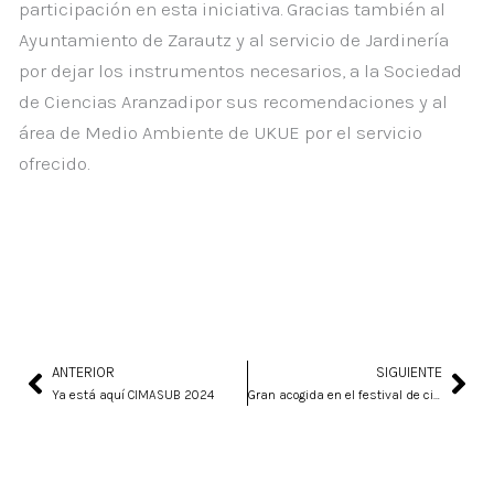
participación en esta iniciativa. Gracias también al
Ayuntamiento de Zarautz y al servicio de Jardinería
por dejar los instrumentos necesarios, a la Sociedad
de Ciencias Aranzadipor sus recomendaciones y al
área de Medio Ambiente de UKUE por el servicio
ofrecido.
ANTERIOR
SIGUIENTE
Ant
Sig
Ya está aquí CIMASUB 2024
Gran acogida en el festival de cine submarino y la exposición fotográfica de esta edición