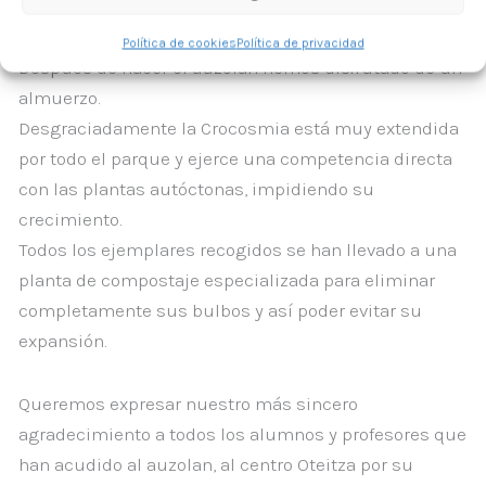
Crocosmia
x
crocosmiiflora
junto
con
el alumnado de
1º
de
Mecanizado
del
Liceo
Politécnico
Oteitza.
Política de cookies
Política de privacidad
Después
de
hacer
el
auzolan
hemos
disfrutado de
un
almuerzo.
Desgraciadamente
la
Crocosmia
está
muy
extendida
por
todo
el
parque
y
ejerce
una
competencia
directa
con
las
plantas autóctonas,
impidiendo
su
crecimiento.
Todos los ejemplares recogidos se han llevado a una
planta de compostaje especializada para eliminar
completamente sus bulbos y así poder evitar su
expansión.
Queremos expresar nuestro más sincero
agradecimiento a todos los alumnos y profesores que
han acudido al auzolan, al centro Oteitza por su