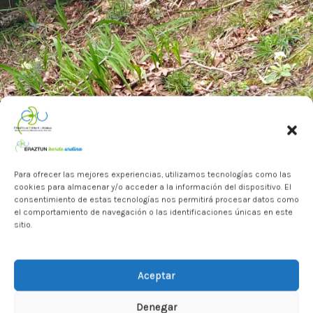
Para ofrecer las mejores experiencias, utilizamos tecnologías como las
cookies para almacenar y/o acceder a la información del dispositivo. El
consentimiento de estas tecnologías nos permitirá procesar datos como
el comportamiento de navegación o las identificaciones únicas en este
sitio.
Al
igual
que
el
año
pasado,
este
año
hemos
realizado
Aceptar
en
el
parque
de
Vista
Alegre
un
trabajo
comunitario
de
retirada
manual
de
la
planta
exótica
invasora
Denegar