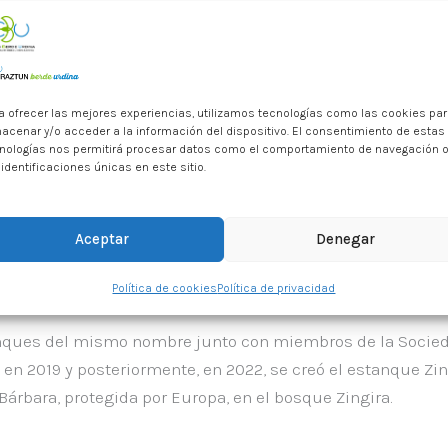
a ofrecer las mejores experiencias, utilizamos tecnologías como las cookies pa
acenar y/o acceder a la información del dispositivo. El consentimiento de estas
nologías nos permitirá procesar datos como el comportamiento de navegación 
 identificaciones únicas en este sitio.
o del Día Internacional de los Humedales, el departamento
 primera de las actividades tendrá lugar el jueves 1 de febre
Aceptar
Denegar
sidad de las lagunas o microhumedales del bosque Zingira.
ientífico de Neiker).
Política de cookies
Política de privacidad
tanques del mismo nombre junto con miembros de la Socieda
ó en 2019 y posteriormente, en 2022, se creó el estanque Zi
árbara, protegida por Europa, en el bosque Zingira.