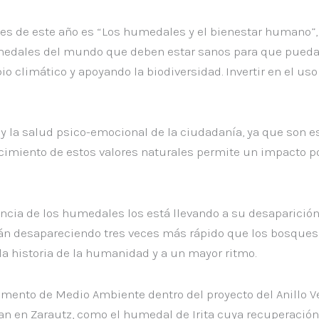
les de este año es “Los humedales y el bienestar humano”
umedales del mundo que deben estar sanos para que pued
 climático y apoyando la biodiversidad. Invertir en el us
la salud psico-emocional de la ciudadanía, ya que son espa
imiento de estos valores naturales permite un impacto posit
cia de los humedales los está llevando a su desaparición.
tán desapareciendo tres veces más rápido que los bosques
 historia de la humanidad y a un mayor ritmo.
rtamento de Medio Ambiente dentro del proyecto del Anillo 
 en Zarautz, como el humedal de Irita cuya recuperación 