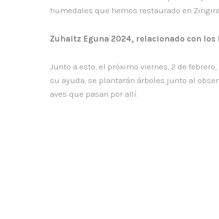
humedales que hemos restaurado en Zingira, 
Zuhaitz Eguna 2024, relacionado con lo
Junto a esto, el próximo viernes, 2 de febrero
su ayuda, se plantarán árboles junto al obser
aves que pasan por allí.
ANTERIOR
Ant
Análisis de los microplásticos de la playa de Zarautz y la 