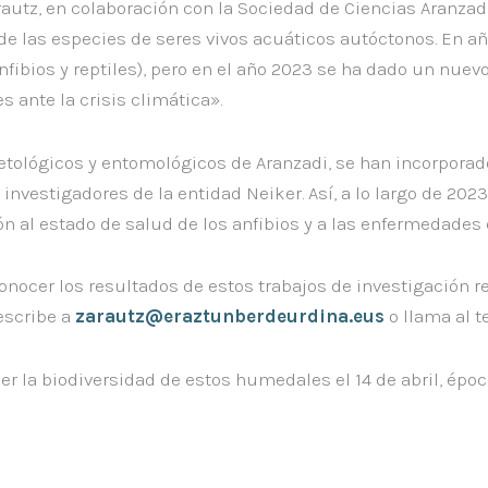
autz, en colaboración con la Sociedad de Ciencias Aranzad
 de las especies de seres vivos acuáticos autóctonos. En a
fibios y reptiles), pero en el año 2023 se ha dado un nuevo
ante la crisis climática».
ológicos y entomológicos de Aranzadi, se han incorporado
nvestigadores de la entidad Neiker. Así, a lo largo de 202
ón al estado de salud de los anfibios y a las enfermedades
conocer los resultados de estos trabajos de investigación r
escribe a
zarautz@eraztunberdeurdina.eus
o llama al t
r la biodiversidad de estos humedales el 14 de abril, época