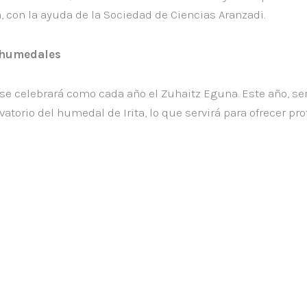
con la ayuda de la Sociedad de Ciencias Aranzadi.
s humedales
, se celebrará como cada año el Zuhaitz Eguna. Este año, ser
vatorio del humedal de Irita, lo que servirá para ofrecer p
amenaza de los pellets
Día del 