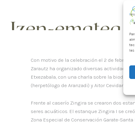
Par
alm
tec
las
Con motivo de la celebración el 2 de febrer
Zarautz ha organizado diversas actividades. La
Etxezabala, con una charla sobre la biodiver
(herpetólogo de Aranzadi) y Aitor Cevidanes (c
Frente al caserío Zingira se crearon dos es
seres acuáticos. El estanque Zingira I se cre
Zona Especial de Conservación Garate-Santa B