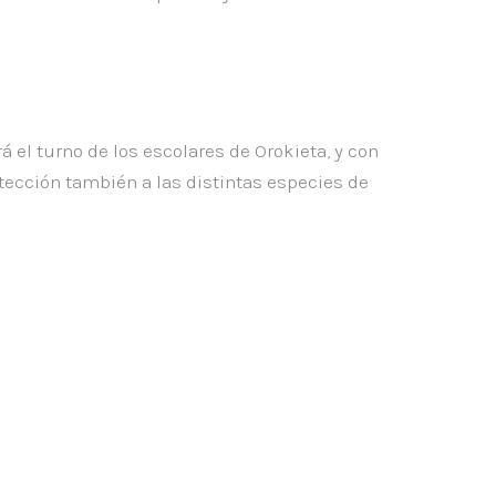
á el turno de los escolares de Orokieta, y con
rotección también a las distintas especies de
SIGUIENTE
Siguiente
Árbol en Irita para celebrar el Día Mundial de los Humedales