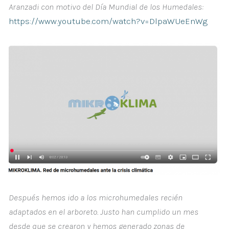
Aranzadi con motivo del Día Mundial de los Humedales:
https://www.youtube.com/watch?v=DlpaWUeEnWg
Después hemos ido a los microhumedales recién
adaptados en el arboreto. Justo han cumplido un mes
desde que se crearon y hemos generado zonas de