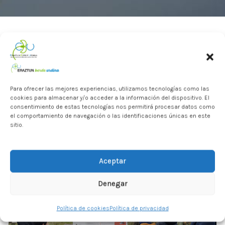
Hemos celebrado el Día Mundial de los Humedales en el
Anillo Verde Azul. En el bosque de madroños de Itulazabal
Para ofrecer las mejores experiencias, utilizamos tecnologías como las
hemos conocido a los seres vivos que habitan en las
cookies para almacenar y/o acceder a la información del dispositivo. El
consentimiento de estas tecnologías nos permitirá procesar datos como
charcas con la ayuda del herpetólogo Ion Garin de la
el comportamiento de navegación o las identificaciones únicas en este
Sociedad de Ciencias Aranzadi, y también hemos conocido y
sitio.
la importancia que tiene la preservación de estos
microhumedales ante la crisis climática.
Aceptar
Denegar
Política de cookies
Política de privacidad