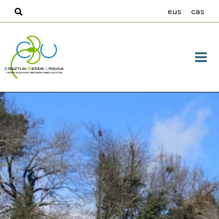
Ir
eus
cas
al
contenido