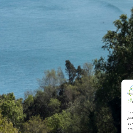
Esp
gai
esk
pro