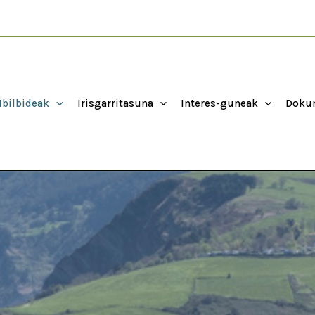
Ibilbideak
Irisgarritasuna
Interes-guneak
Dokum