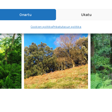
Onartu
Ukatu
Cookien politika
Pribatutasun politika