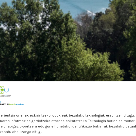
erientzia onenak eskaintzeko, cookieak bezalako teknologiak erabiltzen ditugu,
luaren informazioa gordetzeko eta/edo eskuratzeko. Teknologia horien baimenari
er, nabigazio-portaera edo gune honetako identifikazio bakarrak bezalako datua
zesatu ahal izango ditugu.