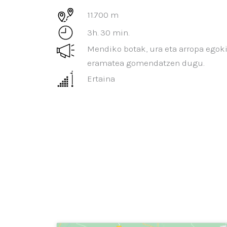
11.700 m
3h. 30 min.
Mendiko botak, ura eta arropa egok
eramatea gomendatzen dugu.
Ertaina