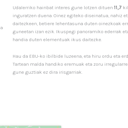
Udalerriko hainbat interes gune lotzen dituen
11,7
ki
inguratzen duena. Oinez egiteko diseinatua, nahiz eta
daitezkeen, betiere lehentasuna duten oinezkoak er
ia
guneetan izan ezik. Ikuspegi panoramiko ederrak eta 
handia duten elementuak ikus daitezke.
Hau da EBU-ko ibilbide luzeena, eta hiru ordu eta er
Tartean malda handiko eremuak eta zoru irregularre
gune guztiak ez dira irisgarriak.