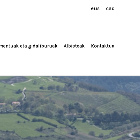
eus
cas
entuak eta gidaliburuak
Albisteak
Kontaktua