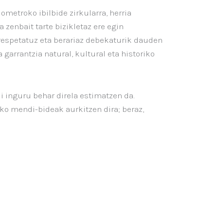
lometroko ibilbide zirkularra, herria
 zenbait tarte bizikletaz ere egin
respetatuz eta berariaz debekaturik dauden
garrantzia natural, kultural eta historiko
di inguru behar direla estimatzen da.
ko mendi-bideak aurkitzen dira; beraz,