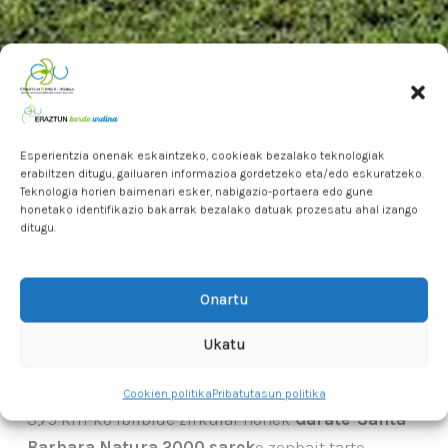
Esperientzia onenak eskaintzeko, cookieak bezalako teknologiak
erabiltzen ditugu, gailuaren informazioa gordetzeko eta/edo eskuratzeko.
Teknologia horien baimenari esker, nabigazio-portaera edo gune
honetako identifikazio bakarrak bezalako datuak prozesatu ahal izango
ditugu.
Onartu
Ukatu
Cookien politika
Pribatutasun politika
3,75 Km-ko ibilbide zirkular honek
Garate-Santa
Barbara Natura 2000 sarek
o zenbait tarte