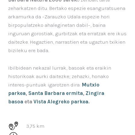
zeharkatzen ditu. Bertako espezie esanguratsuena
arkamurka da –Zarauzko Udala espezie hori
birpopulatzeko ahaleginetan dabil–, baina
inguruan gorostiak, gurbitzak eta erratzak ere ikus
daitezke. Hegaztien, narrastien eta ugaztun txikien
bizileku ere bada.
Ibilbidean nekazal lurrak, basoak eta eraikin
historikoak aurki daitezke; zehazki, honako
interes-puntuak igarotzen dira:
Mutxio
parkea
,
Santa Barbara ermita
,
Zingira
basoa
eta
Vista Alegreko parkea
.
3,75 km