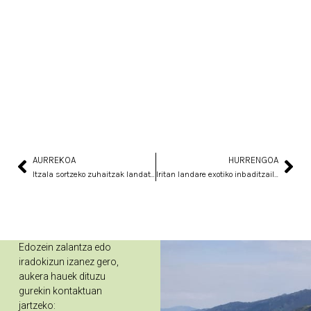
AURREKOA
HURRENGOA
Prev
Nex
Itzala sortzeko zuhaitzak landatu ditugu Astiko bidean
Iritan landare exotiko inbaditzaileak kentzeko auzolana
Edozein zalantza edo
iradokizun izanez gero,
aukera hauek dituzu
gurekin kontaktuan
jartzeko: