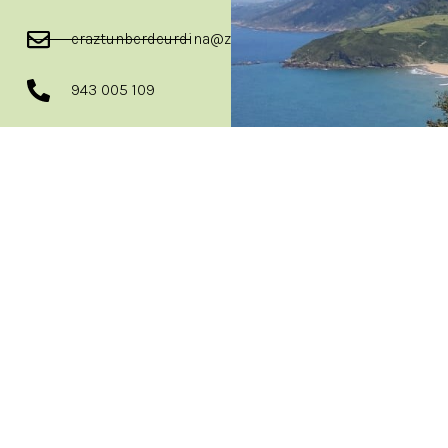
eraztunberdeurdina@zarautz.eus
943 005 109