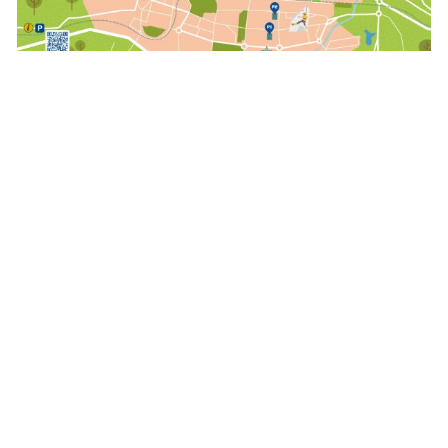
Informazio gehiago
https://labur.eus/6prpc5yn
AURREKOA
HURRENGOA
Prev
Nex
Gure Eraztun Berde Urdina irisgarriagoa eta inklusiboagoa egin dugu
Irteera gidatuak udan