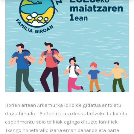
Horien artean Arkamurka ibilbide gidatua antolatu
dugu biharko. Bertan natura deskubritzeko tailer eta
esperimentu saio txikiak egingo dituzte familiek.
Txango honetarako izena eman behar da eta parte