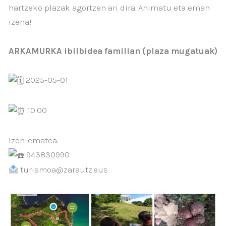
hartzeko plazak agortzen ari dira. Animatu eta eman
izena!
ARKAMURKA ibilbidea familian (plaza mugatuak)
2025-05-01
10:00
Izen-ematea:
943830990
turismoa@zarautz.eus