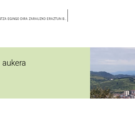
HEZEGUNEEN NAZIOARTEKO EGUNA DELA ETA, HAINBAT EKINTZA EGINGO DIRA ZARAUZKO ERAZTUN BERDE URDINETIK
, aukera
tz.eus