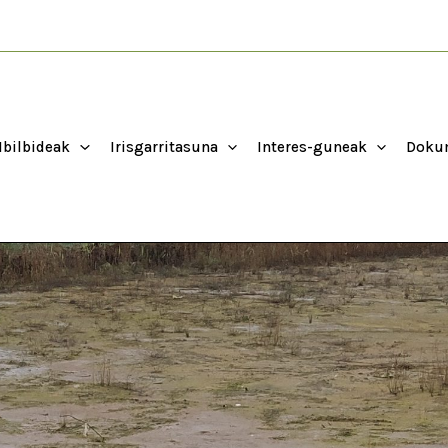
Ibilbideak
Irisgarritasuna
Interes-guneak
Dokum