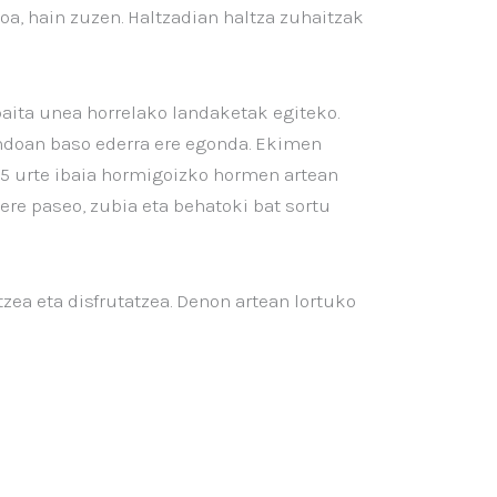
oa, hain zuzen. Haltzadian haltza zuhaitzak
aita unea horrelako landaketak egiteko.
ondoan baso ederra ere egonda. Ekimen
5 urte ibaia hormigoizko hormen artean
ere paseo, zubia eta behatoki bat sortu
zea eta disfrutatzea. Denon artean lortuko