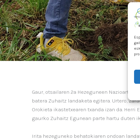
Esp
gai
esk
pro
Gaur, otsailaren 2a Hezeguneen Nazioarteko 
batera Zuhaitz landaketa egitera. Urtero, Z
Orokieta ikastetxearen txanda izan da. Herri 
gaurko Zuhaitz Egunean parte hartu duten ika
Irita hezeguneko behatokiaren ondoan landat