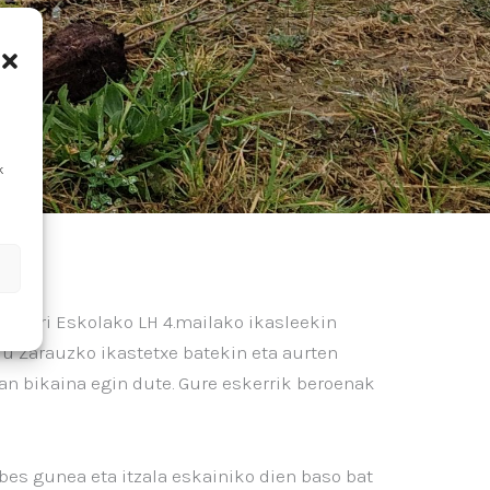
k
a Herri Eskolako LH 4.mailako ikasleekin
u Zarauzko ikastetxe batekin eta aurten
lan bikaina egin dute. Gure eskerrik beroenak
es gunea eta itzala eskainiko dien baso bat