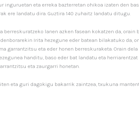
ur inguruetan eta erreka bazterretan ohikoa izaten den bas
rak ere landatu dira. Guztira 140 zuhaitz landatu ditugu.
a berreskuratzeko lanen azken fasean kokatzen da, orain b
 denborarekin Irita hezegune eder batean bilakatuko da, 
 garrantzitsu eta eder honen berreskuraketa. Orain dela 
hezegunea handitu, baso eder bat landatu eta herriarentzat 
rrantzitsu eta zaurgarri honetan.
giten eta guri dagokigu bakarrik zaintzea, txukuna mantent