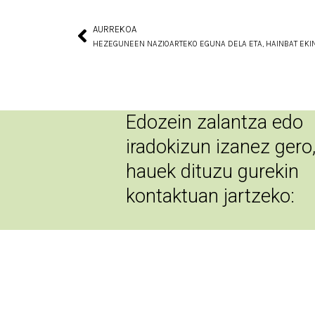
AURREKOA
Prev
Edozein zalantza edo
iradokizun izanez gero
hauek dituzu gurekin
kontaktuan jartzeko:
eraztunberdeurdina@zarau
943 005 109