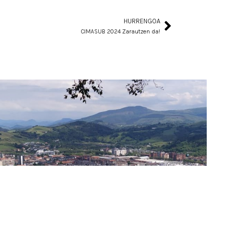
HURRENGOA
Next
CIMASUB 2024 Zarautzen da!