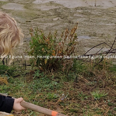
aitz Eguna Iritan, Hezeguneen Nazioarteko Eguna ospat