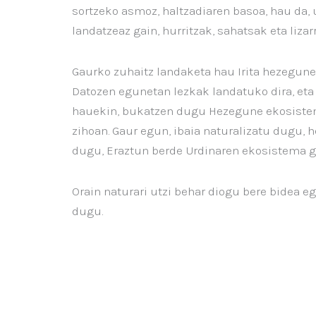
sortzeko asmoz, haltzadiaren basoa, hau da, 
landatzeaz gain, hurritzak, sahatsak eta lizar
Gaurko zuhaitz landaketa hau Irita hezegune
Datozen egunetan lezkak landatuko dira, eta
hauekin, bukatzen dugu Hezegune ekosistema
zihoan. Gaur egun, ibaia naturalizatu dugu, 
dugu, Eraztun berde Urdinaren ekosistema ga
Orain naturari utzi behar diogu bere bidea e
dugu.