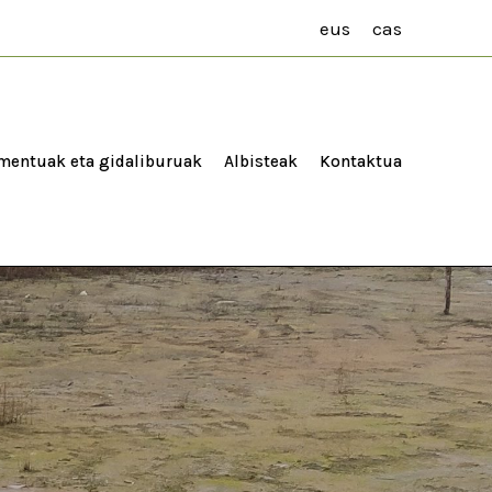
eus
cas
entuak eta gidaliburuak
Albisteak
Kontaktua